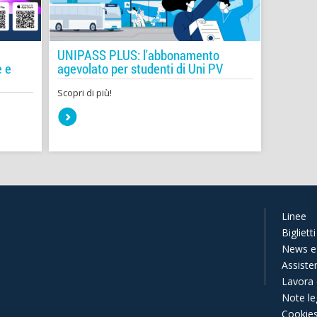
a
UNIPASS PLUS: l'abbonamento
e e
agevolato per studenti di Uni PV
Scopri di più!
Linee
Biglietti
News e 
Assiste
Lavora 
Note leg
Cookie