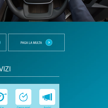
PAGA LA MULTA
VIZI
ri e
Cerca orari
Avvisi