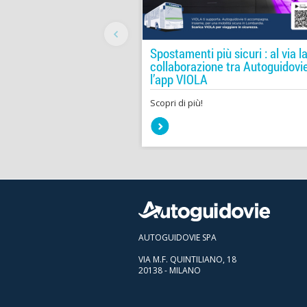
Spostamenti più sicuri : al via l
collaborazione tra Autoguidovi
l’app VIOLA
Scopri di più!
AUTOGUIDOVIE SPA
VIA M.F. QUINTILIANO, 18
20138 - MILANO