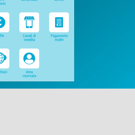
orsi
iffe
Canali di
Pagamento
vendita
multe
ttaci
Area
riservata